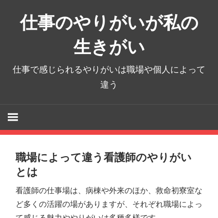
コ
仕事のやりがいが私の
ン
テ
生きがい
ン
ツ
仕事で感じられるやりがいは職場や個人によって
へ
違う
ス
キ
ッ
プ
職場によって違う看護師のやりがい
とは
看護師の仕事場は、病棟や外来のほか、救命初寮室な
ど多くの活躍の場がありますが、それぞれ職場によっ
て感じる魅力ややりがいは多種多様です。