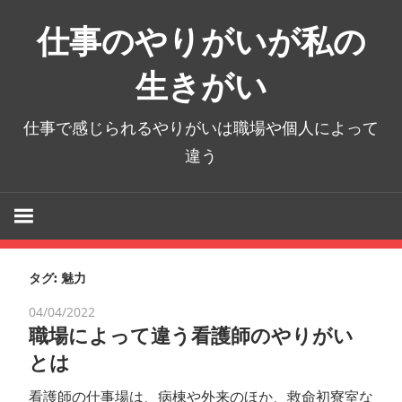
コ
仕事のやりがいが私の
ン
テ
生きがい
ン
ツ
仕事で感じられるやりがいは職場や個人によって
へ
違う
ス
キ
ッ
プ
タグ:
魅力
04/04/2022
職場によって違う看護師のやりがい
とは
看護師の仕事場は、病棟や外来のほか、救命初寮室な