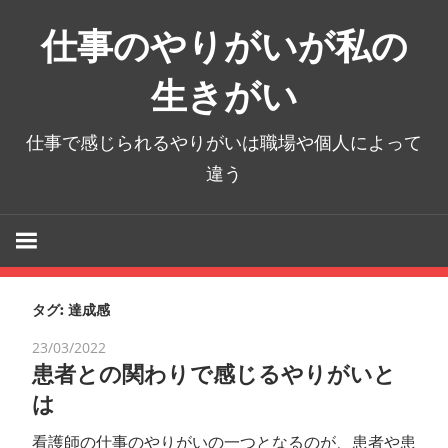
コ
仕事のやりがいが私の
ン
テ
生きがい
ン
ツ
仕事で感じられるやりがいは職場や個人によって
へ
違う
ス
キ
ッ
プ
タグ:
達成感
23/03/2022
患者との関わりで感じるやりがいと
は
看護師の仕事のやりがいの一つとなるのが、患者や患